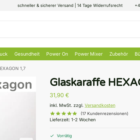
schneller & sicherer Versand | 14 Tage Widerrufsrecht
+4
Suc
muck
Gesundheit
Power On
Power Mixer
Zubehör
B
 HEXAGON 1,7
Glaskaraffe HEX
31,90
€
inkl. MwSt.
zzgl.
Versandkosten
(
17
Kundenrezensionen)
Lieferzeit:
1-2 Wochen
Vorrätig