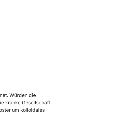
gnet. Würden die
die
kranke
Gesellschaft
ster um kolloidales