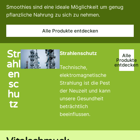
Smoothies sind eine ideale Möglichkeit um genug
pflanzliche Nahrung zu sich zu nehmen.
Alle Produkte entdecken
Str
Strahlenschutz
Alle
Produkte
ahl
entdecken
Technische,
en
elektromagnetische
sc
Strahlung ist die Pest
der Neuzeit und kann
hu
unsere Gesundheit
tz
beträchtlich
beeinflussen.