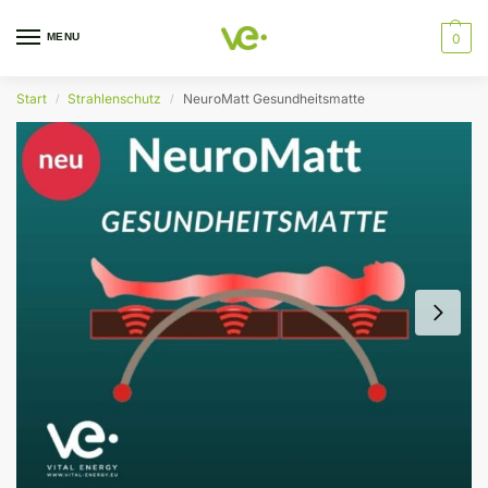
MENU
0
Start
Strahlenschutz
NeuroMatt Gesundheitsmatte
/
/