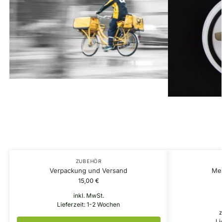
ZUBEHÖR
Verpackung und Versand
Me
15,00
€
inkl. MwSt.
Lieferzeit:
1-2 Wochen
z
Li