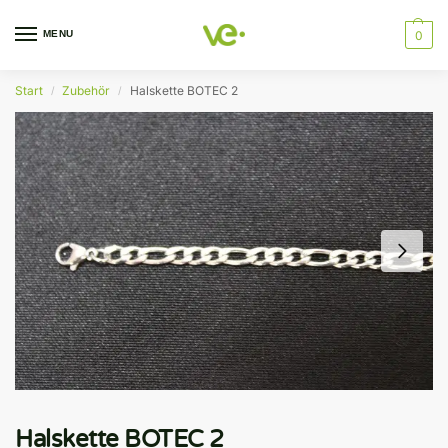
MENU
0
Start
Zubehör
Halskette BOTEC 2
/
/
Halskette BOTEC 2